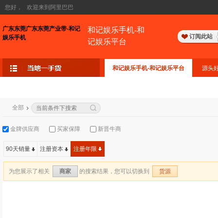
您好，
欢迎来到阿里巴巴
广东东莞广东东莞产业带-和记
和记娱乐手机-和
订阅此站
娱乐手机
记娱乐平台
和记娱乐手机-和记娱乐平台
源头
全部
金牌供应商
买家保障
新晋牛商
90天销量
注册资本
注册年限
为您展示了相关
的搜索结果，您可以切换到
商家
货源