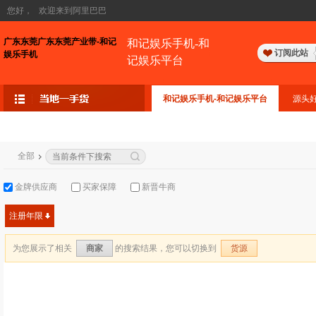
您好，
欢迎来到阿里巴巴
广东东莞广东东莞产业带-和记
和记娱乐手机-和
订阅此站
娱乐手机
记娱乐平台
和记娱乐手机-和记娱乐平台
源头
全部
金牌供应商
买家保障
新晋牛商
注册年限
为您展示了相关
的搜索结果，您可以切换到
商家
货源