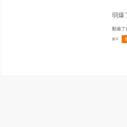
弱爆
翻遍了
要不