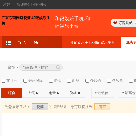
您好，
欢迎来到阿里巴巴
广东东莞网店货源-和记娱乐手
和记娱乐手机-和
订阅此站
机
记娱乐平台
和记娱乐手机-和记娱乐平台
源头
全部
支付宝
买家保障
混批
新品
多尺码
多颜色
综合
人气
销量
价格
¥
¥
-
为您展示了相关
的搜索结果，您可以切换到
货源
商家