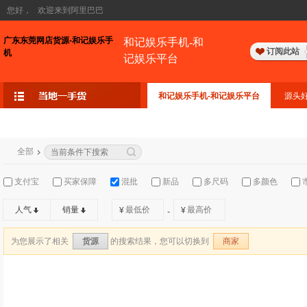
您好，
欢迎来到阿里巴巴
广东东莞网店货源-和记娱乐手
和记娱乐手机-和
订阅此站
机
记娱乐平台
和记娱乐手机-和记娱乐平台
源头
全部
支付宝
买家保障
混批
新品
多尺码
多颜色
人气
销量
¥
¥
-
为您展示了相关
的搜索结果，您可以切换到
货源
商家