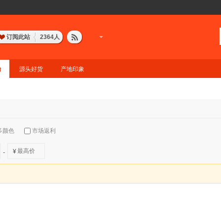
订阅此站
2364
人
台
源头好货
产地印象
多颜色
市场返利
¥
-