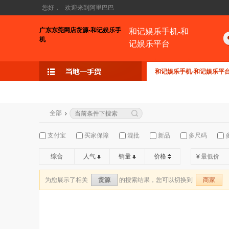
您好，
欢迎来到阿里巴巴
广东东莞网店货源-和记娱乐手
和记娱乐手机-和
机
记娱乐平台
和记娱乐手机-和记娱乐平
全部
支付宝
买家保障
混批
新品
多尺码
综合
人气
销量
价格
¥
为您展示了相关
的搜索结果，您可以切换到
货源
商家