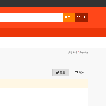
共找到
0
件商品
货源
商家