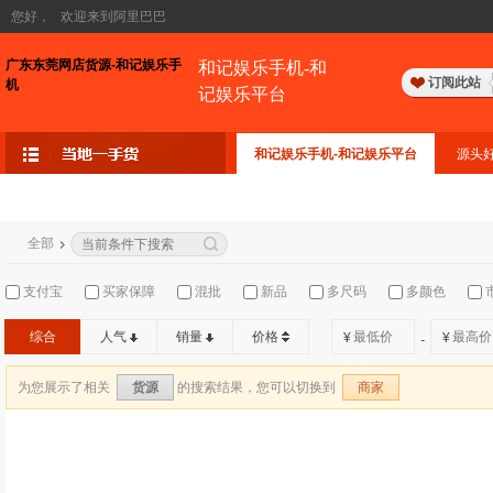
您好，
欢迎来到阿里巴巴
广东东莞网店货源-和记娱乐手
和记娱乐手机-和
订阅此站
机
记娱乐平台
和记娱乐手机-和记娱乐平台
源头
全部
支付宝
买家保障
混批
新品
多尺码
多颜色
综合
人气
销量
价格
¥
¥
-
为您展示了相关
的搜索结果，您可以切换到
货源
商家