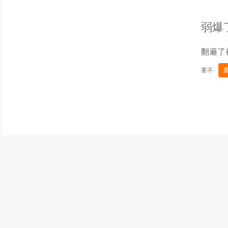
弱爆
翻遍了
要不