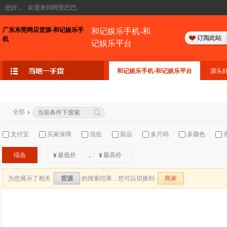
您好，
欢迎来到阿里巴巴
广东东莞网店货源-和记娱乐手
和记娱乐手机-和
订阅此站
机
记娱乐平台
和记娱乐手机-和记娱乐平台
源头
全部
支付宝
买家保障
混批
新品
多尺码
多颜色
综合
¥
¥
-
为您展示了相关
的搜索结果，您可以切换到
货源
商家