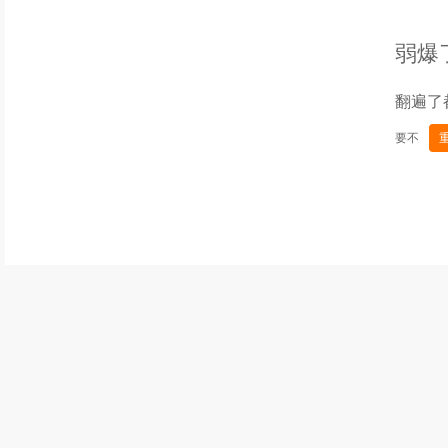
弱爆
翻遍了
要不