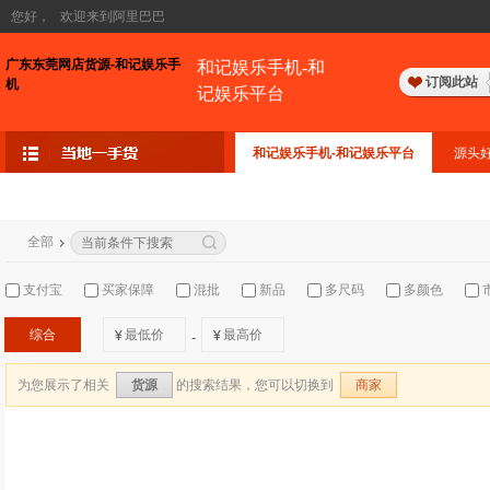
您好，
欢迎来到阿里巴巴
广东东莞网店货源-和记娱乐手
和记娱乐手机-和
订阅此站
机
记娱乐平台
和记娱乐手机-和记娱乐平台
源头
全部
支付宝
买家保障
混批
新品
多尺码
多颜色
综合
¥
¥
-
为您展示了相关
的搜索结果，您可以切换到
货源
商家