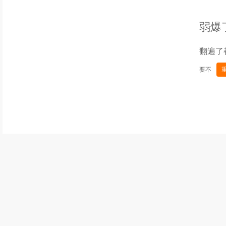
弱爆
翻遍了
要不