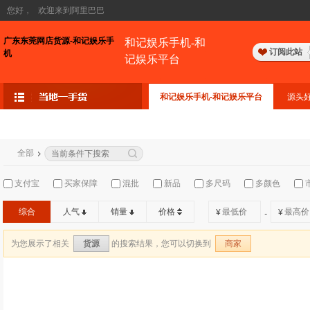
您好，
欢迎来到阿里巴巴
广东东莞网店货源-和记娱乐手
和记娱乐手机-和
订阅此站
机
记娱乐平台
和记娱乐手机-和记娱乐平台
源头
全部
支付宝
买家保障
混批
新品
多尺码
多颜色
综合
人气
销量
价格
¥
¥
-
为您展示了相关
的搜索结果，您可以切换到
货源
商家