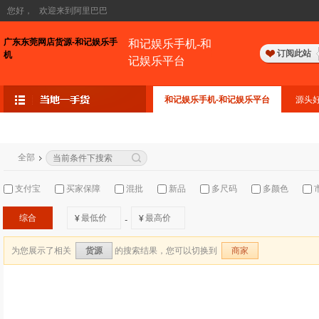
您好，
欢迎来到阿里巴巴
广东东莞网店货源-和记娱乐手
和记娱乐手机-和
订阅此站
机
记娱乐平台
和记娱乐手机-和记娱乐平台
源头
全部
支付宝
买家保障
混批
新品
多尺码
多颜色
综合
¥
¥
-
为您展示了相关
的搜索结果，您可以切换到
货源
商家