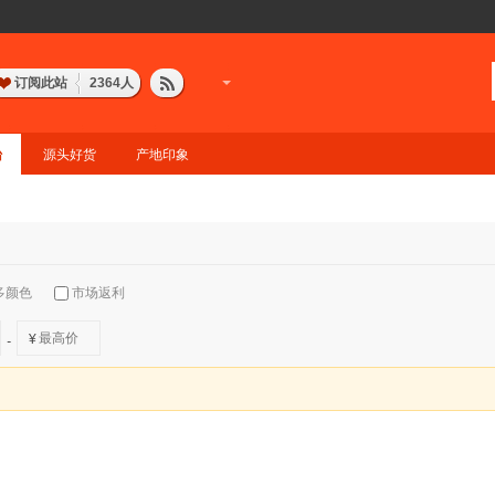
订阅此站
2364
人
台
源头好货
产地印象
多颜色
市场返利
¥
-