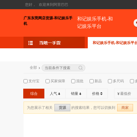
您好，
欢迎来到阿里巴巴
广东东莞网店货源-和记娱乐手
和记娱乐手机-和
机
记娱乐平台
和记娱乐手机-和记娱乐平
全部
支付宝
买家保障
混批
新品
多尺码
综合
人气
销量
价格
¥
为您展示了相关
的搜索结果，您可以切换到
货源
商家