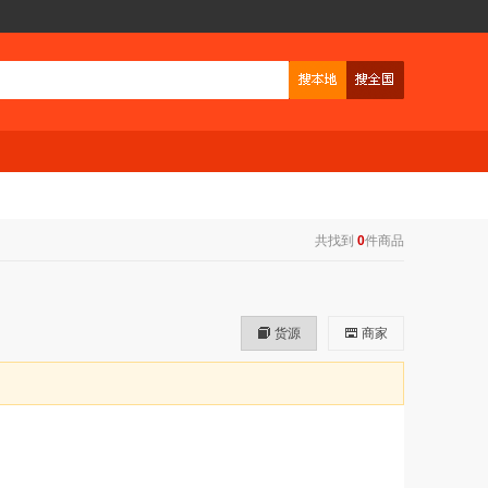
共找到
0
件商品
货源
商家