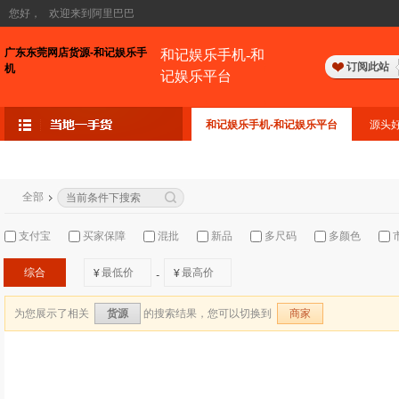
您好，
欢迎来到阿里巴巴
广东东莞网店货源-和记娱乐手
和记娱乐手机-和
订阅此站
机
记娱乐平台
和记娱乐手机-和记娱乐平台
源头
全部
支付宝
买家保障
混批
新品
多尺码
多颜色
综合
¥
¥
-
为您展示了相关
的搜索结果，您可以切换到
货源
商家