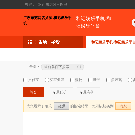
您好，
欢迎来到阿里巴巴
广东东莞网店货源-和记娱乐手
和记娱乐手机-和
机
记娱乐平台
和记娱乐手机-和记娱乐平
全部
支付宝
买家保障
混批
新品
多尺码
综合
¥
¥
-
为您展示了相关
的搜索结果，您可以切换到
货源
商家