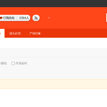
订阅此站
2364
人
台
源头好货
产地印象
多颜色
市场返利