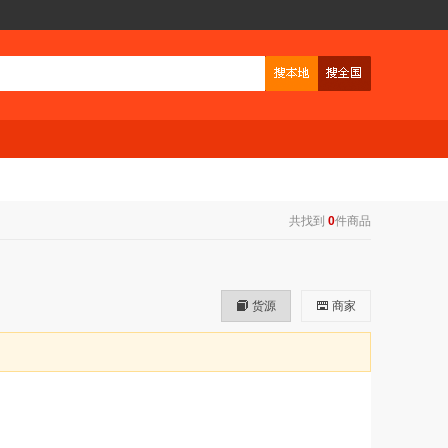
共找到
0
件商品
货源
商家