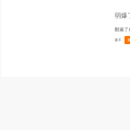
弱爆
翻遍了
要不