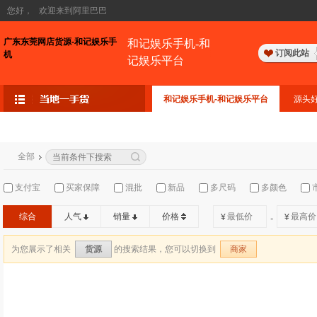
您好，
欢迎来到阿里巴巴
广东东莞网店货源-和记娱乐手
和记娱乐手机-和
订阅此站
机
记娱乐平台
和记娱乐手机-和记娱乐平台
源头
全部
支付宝
买家保障
混批
新品
多尺码
多颜色
综合
人气
销量
价格
¥
¥
-
为您展示了相关
的搜索结果，您可以切换到
货源
商家