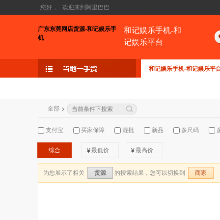
您好，
欢迎来到阿里巴巴
广东东莞网店货源-和记娱乐手
和记娱乐手机-和
机
记娱乐平台
和记娱乐手机-和记娱乐平
全部
支付宝
买家保障
混批
新品
多尺码
综合
¥
¥
-
为您展示了相关
的搜索结果，您可以切换到
货源
商家