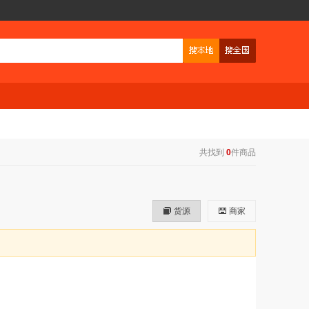
共找到
0
件商品
货源
商家