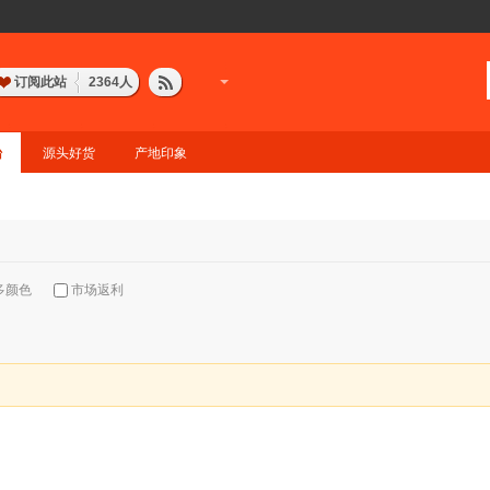
订阅此站
2364
人
台
源头好货
产地印象
多颜色
市场返利