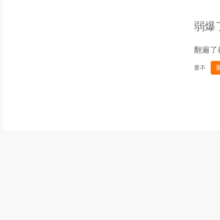
弱爆
翻遍了
要不