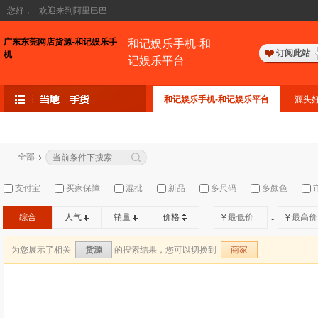
您好，
欢迎来到阿里巴巴
广东东莞网店货源-和记娱乐手
和记娱乐手机-和
订阅此站
机
记娱乐平台
和记娱乐手机-和记娱乐平台
源头
全部
支付宝
买家保障
混批
新品
多尺码
多颜色
综合
人气
销量
价格
¥
¥
-
为您展示了相关
的搜索结果，您可以切换到
货源
商家