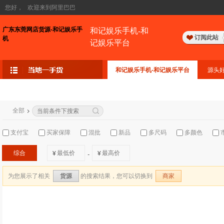
您好，
欢迎来到阿里巴巴
广东东莞网店货源-和记娱乐手
和记娱乐手机-和
订阅此站
机
记娱乐平台
和记娱乐手机-和记娱乐平台
源头
全部
支付宝
买家保障
混批
新品
多尺码
多颜色
综合
¥
¥
-
为您展示了相关
的搜索结果，您可以切换到
货源
商家