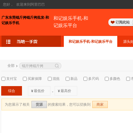
您好，
欢迎来到阿里巴巴
广东东莞锟斤拷锟斤拷批发-和
和记娱乐手机-和
订阅此站
记娱乐手机
记娱乐平台
和记娱乐手机-和记娱乐平台
源头
全部
支付宝
买家保障
混批
新品
多尺码
多颜色
综合
¥
¥
-
为您展示了相关
的搜索结果，您可以切换到
货源
商家