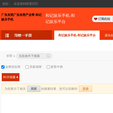
您好，
欢迎来到阿里巴巴
广东东莞广东东莞产业带-和记
和记娱乐手机-和
订阅此站
娱乐手机
记娱乐平台
和记娱乐手机-和记娱乐平台
源头
全部
金牌供应商
买家保障
新晋牛商
90天销量
为您展示了相关
的搜索结果，您可以切换到
商家
货源