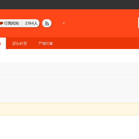
订阅此站
2364
人
台
源头好货
产地印象