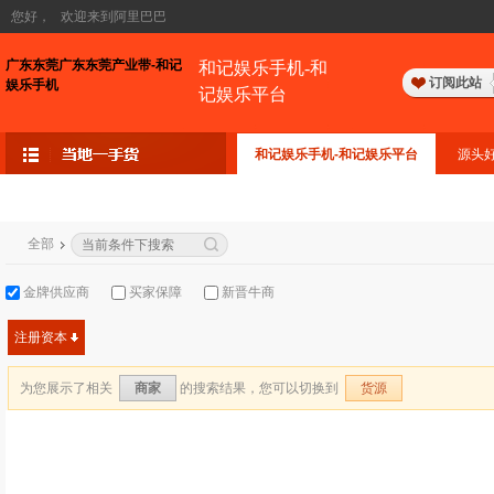
您好，
欢迎来到阿里巴巴
广东东莞广东东莞产业带-和记
和记娱乐手机-和
订阅此站
娱乐手机
记娱乐平台
和记娱乐手机-和记娱乐平台
源头
全部
金牌供应商
买家保障
新晋牛商
注册资本
为您展示了相关
的搜索结果，您可以切换到
商家
货源