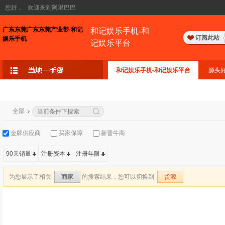
您好，
欢迎来到阿里巴巴
广东东莞广东东莞产业带-和记
和记娱乐手机-和
订阅此站
娱乐手机
记娱乐平台
和记娱乐手机-和记娱乐平台
源头
全部
金牌供应商
买家保障
新晋牛商
90天销量
注册资本
注册年限
为您展示了相关
的搜索结果，您可以切换到
商家
货源