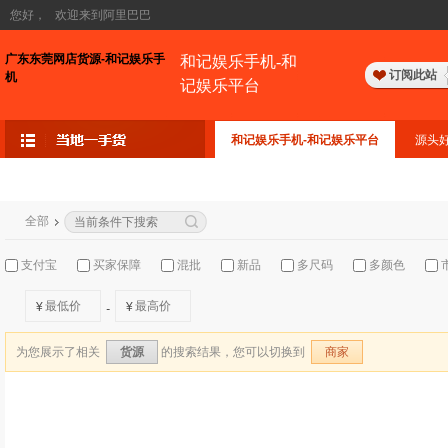
您好，
欢迎来到阿里巴巴
广东东莞网店货源-和记娱乐手
和记娱乐手机-和
订阅此站
机
记娱乐平台
和记娱乐手机-和记娱乐平台
源头
全部
支付宝
买家保障
混批
新品
多尺码
多颜色
¥
¥
-
为您展示了相关
的搜索结果，您可以切换到
货源
商家