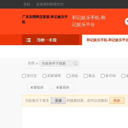
您好，
欢迎来到阿里巴巴
广东东莞网店货源-和记娱乐手
和记娱乐手机-和
机
记娱乐平台
和记娱乐手机-和记娱乐平
全部
支付宝
买家保障
混批
新品
多尺码
¥
¥
-
为您展示了相关
的搜索结果，您可以切换到
货源
商家