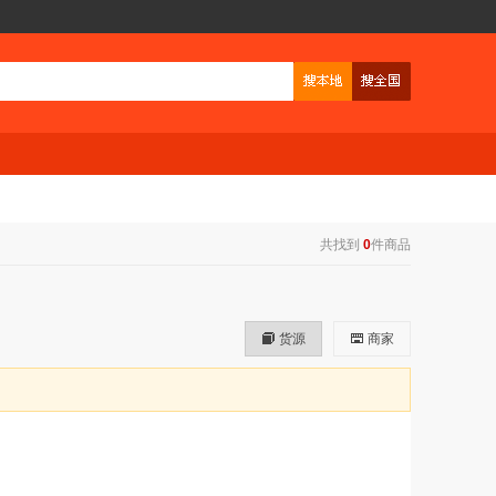
共找到
0
件商品
货源
商家