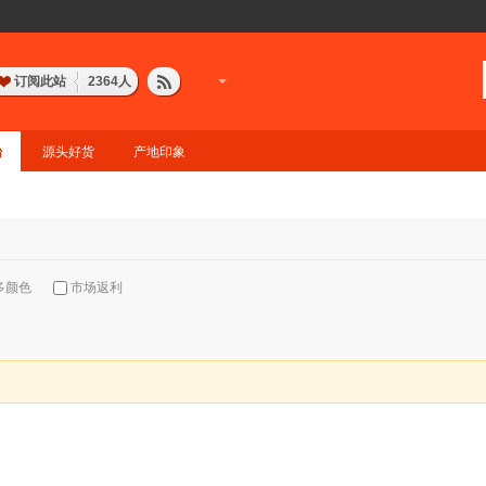
订阅此站
2364
人
台
源头好货
产地印象
多颜色
市场返利