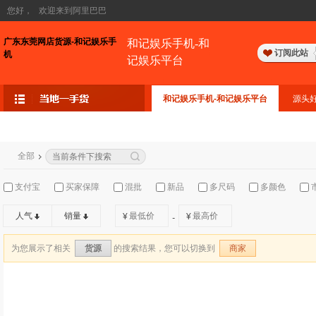
您好，
欢迎来到阿里巴巴
广东东莞网店货源-和记娱乐手
和记娱乐手机-和
订阅此站
机
记娱乐平台
和记娱乐手机-和记娱乐平台
源头
全部
支付宝
买家保障
混批
新品
多尺码
多颜色
人气
销量
¥
¥
-
为您展示了相关
的搜索结果，您可以切换到
货源
商家