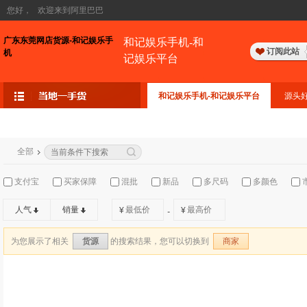
您好，
欢迎来到阿里巴巴
广东东莞网店货源-和记娱乐手
和记娱乐手机-和
订阅此站
机
记娱乐平台
和记娱乐手机-和记娱乐平台
源头
全部
支付宝
买家保障
混批
新品
多尺码
多颜色
人气
销量
¥
¥
-
为您展示了相关
的搜索结果，您可以切换到
货源
商家