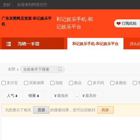
您好，
欢迎来到阿里巴巴
广东东莞网店货源-和记娱乐手
和记娱乐手机-和
订阅此站
机
记娱乐平台
和记娱乐手机-和记娱乐平台
源头
全部
支付宝
买家保障
混批
新品
多尺码
多颜色
人气
销量
¥
¥
-
为您展示了相关
的搜索结果，您可以切换到
货源
商家