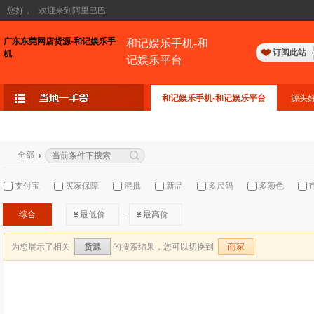
您好，
欢迎来到阿里巴巴
广东东莞网店货源-和记娱乐手
和记娱乐手机-和
订阅此站
机
记娱乐平台
和记娱乐手机-和记娱乐平台
源头
全部
支付宝
买家保障
混批
新品
多尺码
多颜色
综合
¥
¥
-
为您展示了相关
的搜索结果，您可以切换到
货源
商家