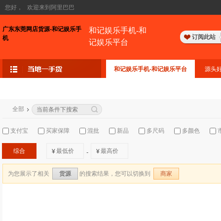
您好，
欢迎来到阿里巴巴
广东东莞网店货源-和记娱乐手
和记娱乐手机-和
订阅此站
机
记娱乐平台
和记娱乐手机-和记娱乐平台
源头
全部
支付宝
买家保障
混批
新品
多尺码
多颜色
综合
¥
¥
-
为您展示了相关
的搜索结果，您可以切换到
货源
商家