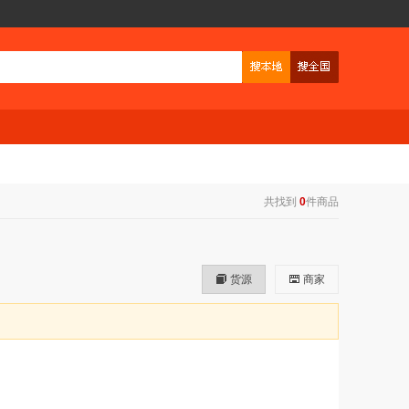
共找到
0
件商品
货源
商家