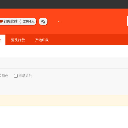
订阅此站
2364
人
台
源头好货
产地印象
多颜色
市场返利