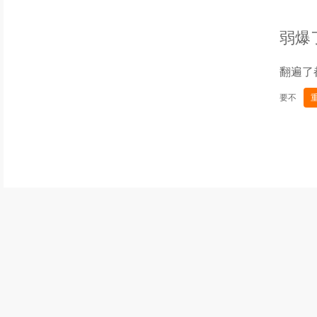
弱爆
翻遍了
要不