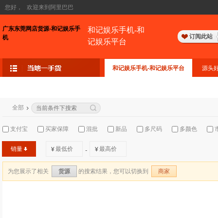
您好，
欢迎来到阿里巴巴
广东东莞网店货源-和记娱乐手
和记娱乐手机-和
订阅此站
机
记娱乐平台
和记娱乐手机-和记娱乐平台
源头
全部
支付宝
买家保障
混批
新品
多尺码
多颜色
销量
¥
¥
-
为您展示了相关
的搜索结果，您可以切换到
货源
商家