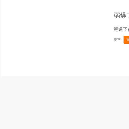
弱爆
翻遍了
要不