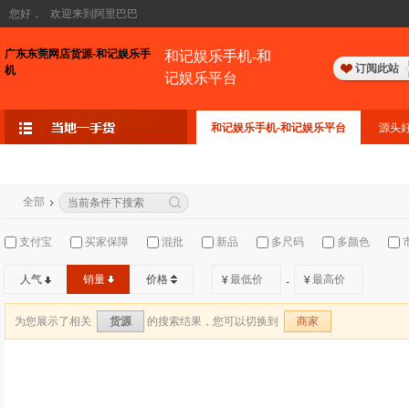
您好，
欢迎来到阿里巴巴
广东东莞网店货源-和记娱乐手
和记娱乐手机-和
订阅此站
机
记娱乐平台
和记娱乐手机-和记娱乐平台
源头
全部
支付宝
买家保障
混批
新品
多尺码
多颜色
人气
销量
价格
¥
¥
-
为您展示了相关
的搜索结果，您可以切换到
货源
商家