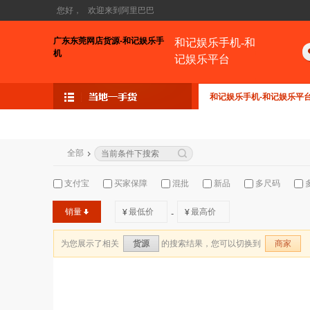
您好，
欢迎来到阿里巴巴
广东东莞网店货源-和记娱乐手
和记娱乐手机-和
机
记娱乐平台
和记娱乐手机-和记娱乐平
全部
支付宝
买家保障
混批
新品
多尺码
销量
¥
¥
-
为您展示了相关
的搜索结果，您可以切换到
货源
商家