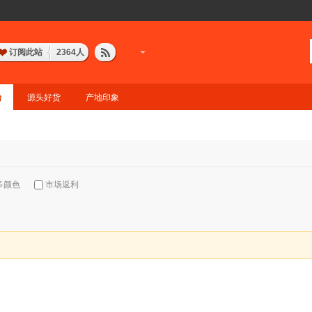
订阅此站
2364
人
台
源头好货
产地印象
多颜色
市场返利