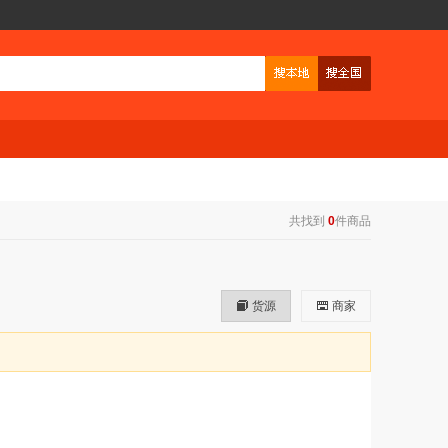
共找到
0
件商品
货源
商家