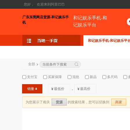
您好，
欢迎来到阿里巴巴
广东东莞网店货源-和记娱乐手
和记娱乐手机-和
机
记娱乐平台
和记娱乐手机-和记娱乐平
全部
支付宝
买家保障
混批
新品
多尺码
销量
¥
¥
-
为您展示了相关
的搜索结果，您可以切换到
货源
商家