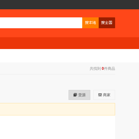
共找到
0
件商品
货源
商家