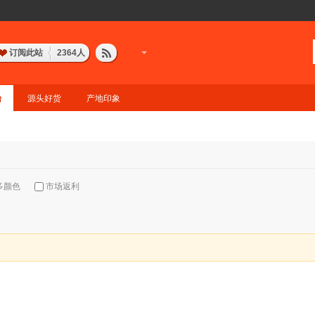
订阅此站
2364
人
台
源头好货
产地印象
多颜色
市场返利