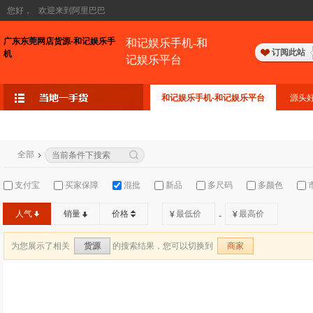
您好，
欢迎来到阿里巴巴
广东东莞网店货源-和记娱乐手
和记娱乐手机-和
订阅此站
机
记娱乐平台
和记娱乐手机-和记娱乐平台
源头
全部
支付宝
买家保障
混批
新品
多尺码
多颜色
人气
销量
价格
¥
¥
-
为您展示了相关
的搜索结果，您可以切换到
货源
商家