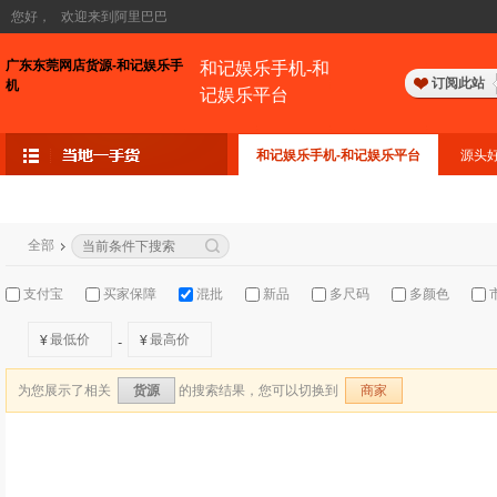
您好，
欢迎来到阿里巴巴
广东东莞网店货源-和记娱乐手
和记娱乐手机-和
订阅此站
机
记娱乐平台
和记娱乐手机-和记娱乐平台
源头
全部
支付宝
买家保障
混批
新品
多尺码
多颜色
¥
¥
-
为您展示了相关
的搜索结果，您可以切换到
货源
商家