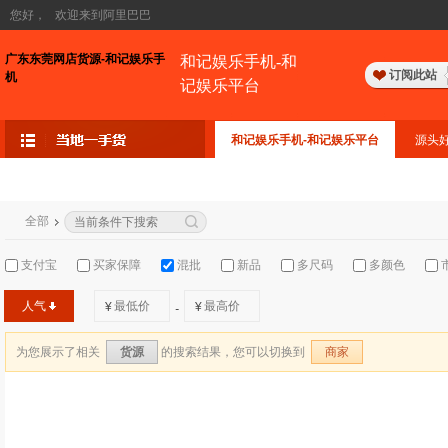
您好，
欢迎来到阿里巴巴
广东东莞网店货源-和记娱乐手
和记娱乐手机-和
订阅此站
机
记娱乐平台
和记娱乐手机-和记娱乐平台
源头
全部
支付宝
买家保障
混批
新品
多尺码
多颜色
人气
¥
¥
-
为您展示了相关
的搜索结果，您可以切换到
货源
商家