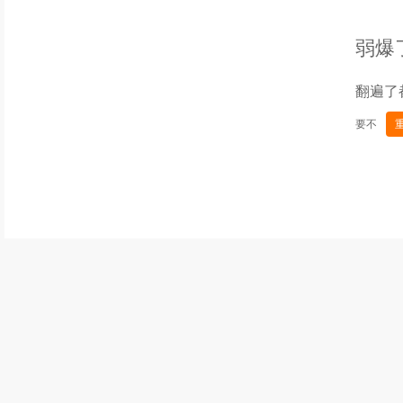
弱爆
翻遍了
要不