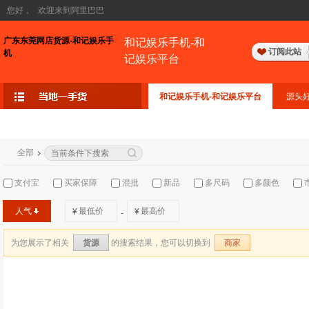
您好，
欢迎来到阿里巴巴
广东东莞网店货源-和记娱乐手
和记娱乐手机-和
订阅此站
机
记娱乐平台
和记娱乐手机-和记娱乐平台
源头
全部
支付宝
买家保障
混批
新品
多尺码
多颜色
人气
¥
¥
-
为您展示了相关
的搜索结果，您可以切换到
货源
商家