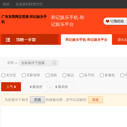
您好，
欢迎来到阿里巴巴
广东东莞网店货源-和记娱乐手
和记娱乐手机-和
订阅此站
机
记娱乐平台
和记娱乐手机-和记娱乐平台
源头
全部
支付宝
买家保障
混批
新品
多尺码
多颜色
人气
¥
¥
-
为您展示了相关
的搜索结果，您可以切换到
货源
商家