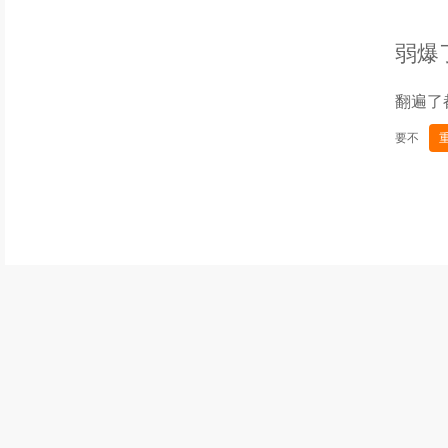
弱爆
翻遍了
要不