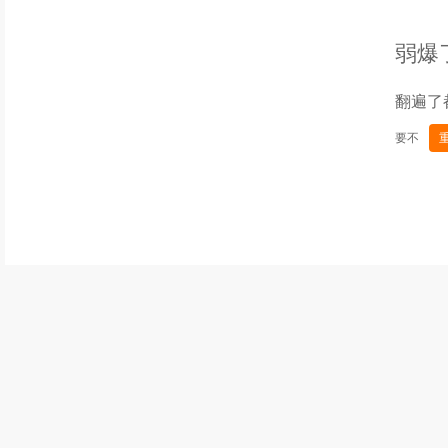
弱爆
翻遍了
要不