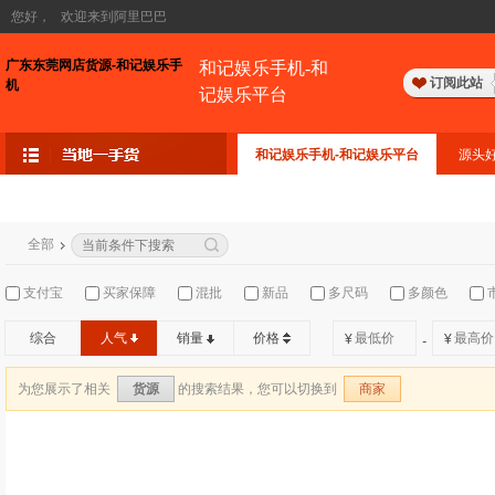
您好，
欢迎来到阿里巴巴
广东东莞网店货源-和记娱乐手
和记娱乐手机-和
订阅此站
机
记娱乐平台
和记娱乐手机-和记娱乐平台
源头
全部
支付宝
买家保障
混批
新品
多尺码
多颜色
综合
人气
销量
价格
¥
¥
-
为您展示了相关
的搜索结果，您可以切换到
货源
商家