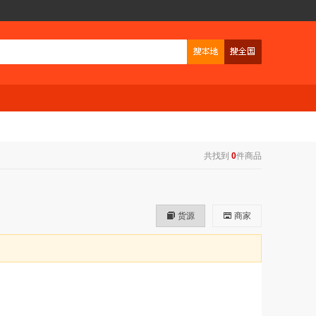
共找到
0
件商品
货源
商家