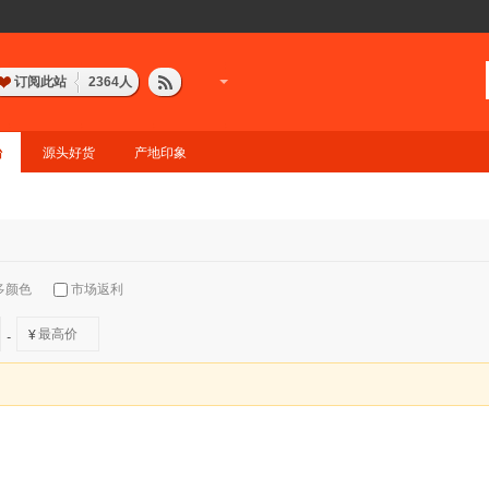
订阅此站
2364
人
台
源头好货
产地印象
多颜色
市场返利
¥
-