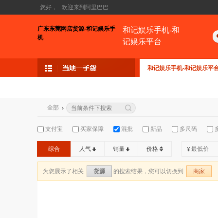
您好，
欢迎来到阿里巴巴
广东东莞网店货源-和记娱乐手
和记娱乐手机-和
机
记娱乐平台
和记娱乐手机-和记娱乐平
全部
支付宝
买家保障
混批
新品
多尺码
综合
人气
销量
价格
¥
为您展示了相关
的搜索结果，您可以切换到
货源
商家