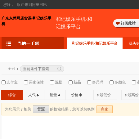
您好，
欢迎来到阿里巴巴
广东东莞网店货源-和记娱乐手
和记娱乐手机-和
订阅此站
机
记娱乐平台
和记娱乐手机-和记娱乐平台
源头
全部
支付宝
买家保障
混批
新品
多尺码
多颜色
综合
人气
销量
价格
¥
¥
-
为您展示了相关
的搜索结果，您可以切换到
货源
商家