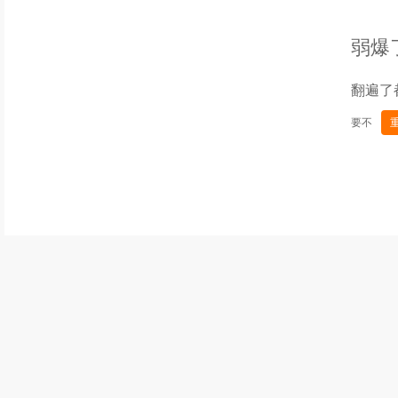
弱爆
翻遍了
要不