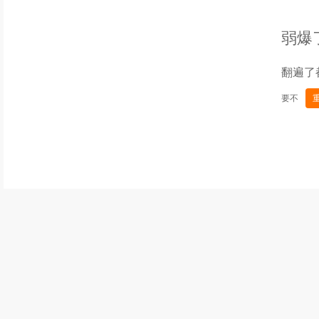
弱爆
翻遍了
要不