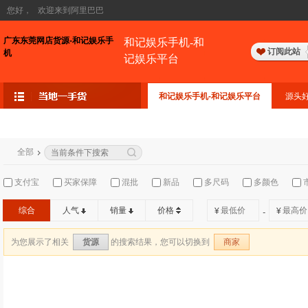
您好，
欢迎来到阿里巴巴
广东东莞网店货源-和记娱乐手
和记娱乐手机-和
订阅此站
机
记娱乐平台
和记娱乐手机-和记娱乐平台
源头
全部
支付宝
买家保障
混批
新品
多尺码
多颜色
综合
人气
销量
价格
¥
¥
-
为您展示了相关
的搜索结果，您可以切换到
货源
商家