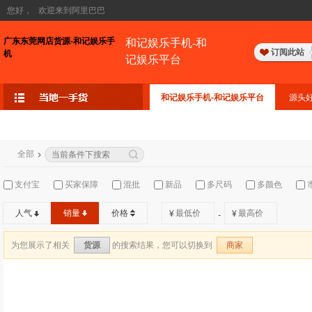
您好，
欢迎来到阿里巴巴
广东东莞网店货源-和记娱乐手
和记娱乐手机-和
订阅此站
机
记娱乐平台
和记娱乐手机-和记娱乐平台
源头
全部
支付宝
买家保障
混批
新品
多尺码
多颜色
人气
销量
价格
¥
¥
-
为您展示了相关
的搜索结果，您可以切换到
货源
商家