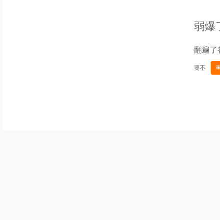
弱爆
翻遍了
要不