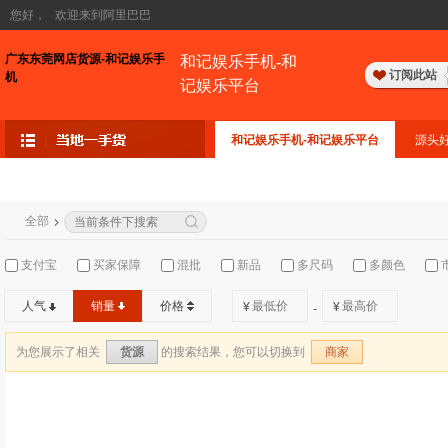
您好，
欢迎来到阿里巴巴
广东东莞网店货源-和记娱乐手
和记娱乐手机-和
订阅此站
机
记娱乐平台
和记娱乐手机-和记娱乐平台
源头
全部
支付宝
买家保障
混批
新品
多尺码
多颜色
人气
销量
价格
¥
¥
-
为您展示了相关
的搜索结果，您可以切换到
货源
商家