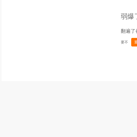
弱爆
翻遍了
要不