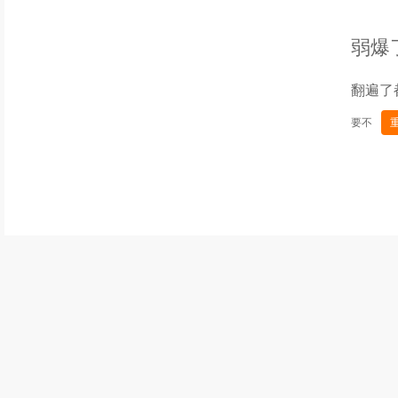
弱爆
翻遍了
要不