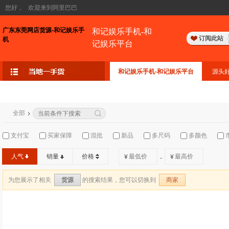
您好，
欢迎来到阿里巴巴
广东东莞网店货源-和记娱乐手
和记娱乐手机-和
订阅此站
机
记娱乐平台
和记娱乐手机-和记娱乐平台
源头
全部
支付宝
买家保障
混批
新品
多尺码
多颜色
人气
销量
价格
¥
¥
-
为您展示了相关
的搜索结果，您可以切换到
货源
商家