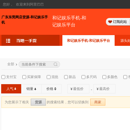
您好，
欢迎来到阿里巴巴
广东东莞网店货源-和记娱乐手
和记娱乐手机-和
订阅此站
机
记娱乐平台
和记娱乐手机-和记娱乐平台
源头
全部
支付宝
买家保障
混批
新品
多尺码
多颜色
人气
销量
价格
¥
¥
-
为您展示了相关
的搜索结果，您可以切换到
货源
商家