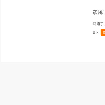
弱爆
翻遍了
要不