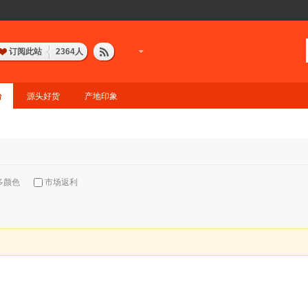
订阅此站
2364
人
台
源头好货
产地印象
多颜色
市场返利