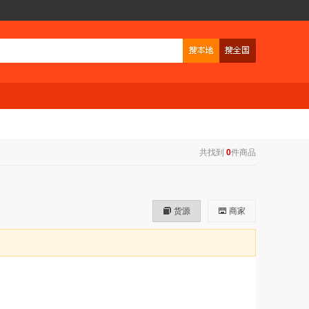
共找到
0
件商品
货源
商家