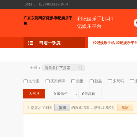
您好，
欢迎来到阿里巴巴
广东东莞网店货源-和记娱乐手
和记娱乐手机-和
机
记娱乐平台
和记娱乐手机-和记娱乐平
全部
支付宝
买家保障
混批
新品
多尺码
人气
¥
¥
-
为您展示了相关
的搜索结果，您可以切换到
货源
商家